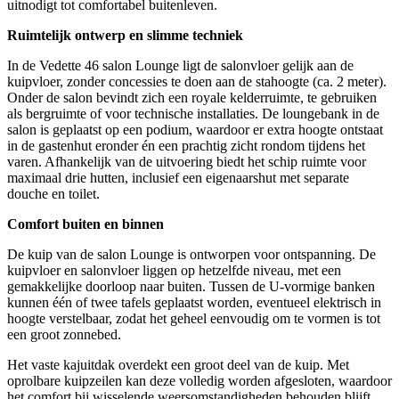
uitnodigt tot comfortabel buitenleven.
Ruimtelijk ontwerp en slimme techniek
In de Vedette 46 salon Lounge ligt de salonvloer gelijk aan de
kuipvloer, zonder concessies te doen aan de stahoogte (ca. 2 meter).
Onder de salon bevindt zich een royale kelderruimte, te gebruiken
als bergruimte of voor technische installaties. De loungebank in de
salon is geplaatst op een podium, waardoor er extra hoogte ontstaat
in de gastenhut eronder én een prachtig zicht rondom tijdens het
varen. Afhankelijk van de uitvoering biedt het schip ruimte voor
maximaal drie hutten, inclusief een eigenaarshut met separate
douche en toilet.
Comfort buiten en binnen
De kuip van de salon Lounge is ontworpen voor ontspanning. De
kuipvloer en salonvloer liggen op hetzelfde niveau, met een
gemakkelijke doorloop naar buiten. Tussen de U-vormige banken
kunnen één of twee tafels geplaatst worden, eventueel elektrisch in
hoogte verstelbaar, zodat het geheel eenvoudig om te vormen is tot
een groot zonnebed.
Het vaste kajuitdak overdekt een groot deel van de kuip. Met
oprolbare kuipzeilen kan deze volledig worden afgesloten, waardoor
het comfort bij wisselende weersomstandigheden behouden blijft.