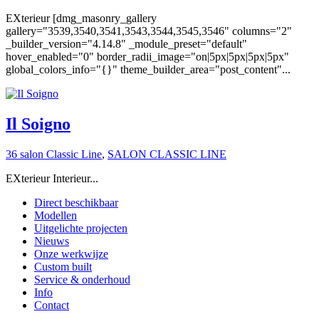
EXterieur [dmg_masonry_gallery
gallery="3539,3540,3541,3543,3544,3545,3546" columns="2"
_builder_version="4.14.8" _module_preset="default"
hover_enabled="0" border_radii_image="on|5px|5px|5px|5px"
global_colors_info="{}" theme_builder_area="post_content"...
Il Soigno
36 salon Classic Line
,
SALON CLASSIC LINE
EXterieur Interieur...
Direct beschikbaar
Modellen
Uitgelichte projecten
Nieuws
Onze werkwijze
Custom built
Service & onderhoud
Info
Contact