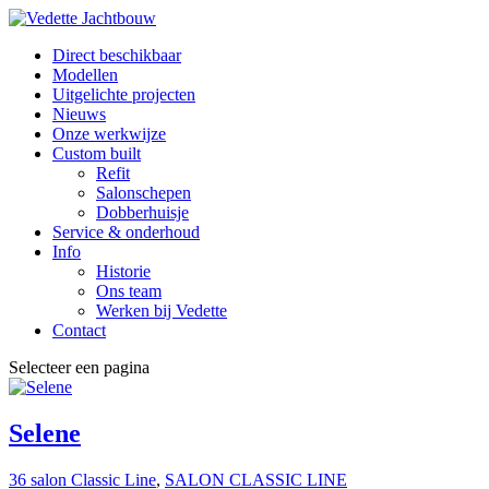
Direct beschikbaar
Modellen
Uitgelichte projecten
Nieuws
Onze werkwijze
Custom built
Refit
Salonschepen
Dobberhuisje
Service & onderhoud
Info
Historie
Ons team
Werken bij Vedette
Contact
Selecteer een pagina
Selene
36 salon Classic Line
,
SALON CLASSIC LINE