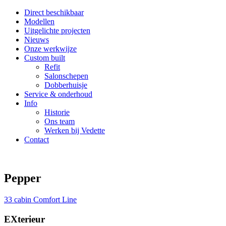
Direct beschikbaar
Modellen
Uitgelichte projecten
Nieuws
Onze werkwijze
Custom built
Refit
Salonschepen
Dobberhuisje
Service & onderhoud
Info
Historie
Ons team
Werken bij Vedette
Contact
Pepper
33 cabin Comfort Line
EXterieur